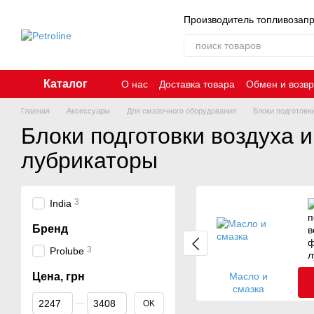
Перейти к основному контенту
Производитель топливозап
Каталог
О нас
Доставка товара
Обмен и возвр
Главная
Аксессуары
Для смазочного оборудования
Блоки подготовк
Блоки подготовки воздуха 
лубрикаторы
3
India
Бренд
3
Prolube
Цена, грн
Масло и
смазка
От Цена, грн
До Цена, грн
OK