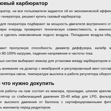
азовый карбюратор
ератор, не все пользователи задаются об их экономической эффе
 генератора, решают купить газовый карбюратор.
для генератора подбирают за мощность двигателя внутреннего сг
вую очередь проверяют техническую совместимость, а именн
 и сделать невозможным подсос воздуха. Попадание воздуха обе
вают пропускную способность: диаметр диффузора, калибр ж
 80-100% нагрузке, падении напряжения и частоты тока.
ных систем выбирают миксер для установки между карбюратором и
ь внимание на дозатор с мембраной и регулировочный винт соста
изолятора свечи, температуре выхлопа и работе регулятора оборот
 что нужно докупить
ля работы на газе состоит из миксера, прокладки, шпилек крепл
улятор со стабилизацией давления 20-40 мбар для LPG, фильтры
анг высокого давления от баллона с сертифицированными фити
ть манометр перед редуктором.