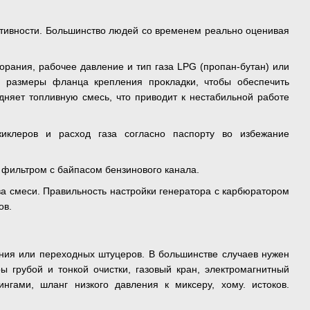
ктивности. Большинство людей со временем реально оценивая
орания, рабочее давление и тип газа LPG (пропан-бутан) или
о размеры фланца крепления прокладки, чтобы обеспечить
дняет топливную смесь, что приводит к нестабильной работе
иклеров и расход газа согласно паспорту во избежание
 фильтром с байпасом бензинового канала.
ва смеси. Правильность настройки генератора с карбюратором
ов.
ения или переходных штуцеров. В большинстве случаев нужен
 грубой и тонкой очистки, газовый кран, электромагнитный
нгами, шланг низкого давления к миксеру, хому. истоков.