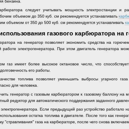
ия бензина.
арбюратора следует учитывать мощность электростанции и р
бочим объемом до 350 куб. см рекомендуется устанавливать
карб
очим объемом от 350 до 500 куб. см рекомендуется устанавливать
к
спользования газового карбюратора на 
бюратора на генератор позволяет экономить средства на горючем
 работе электрогенератора. При этом двигатель генератора мож
ом газ имеет более высокое октановое число, что способствуе
 долговечность его работы.
качестве топлива позволяет уменьшить выбросы угарного газ
пасно для человека.
чить генератор с газовым карбюратором к газовому баллону на м
тный редуктор для автоматического поддержания заданного давлен
 электрогенератора. Если предыдущий раз устройство работало на
использования остатка топлива в двигателе. После того как генера
ку "стравливания" газа на карбюраторе, после чего снова включаем