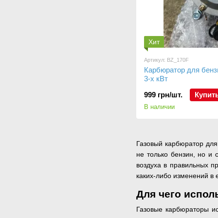
Хит
Артикул: BZ_170F
Карбюратор для бензи
3-х кВт
999 грн/шт.
Купит
В наличии
Газовый карбюратор для 
не только бензин, но и 
воздуха в правильных п
каких-либо изменений в е
Для чего испол
Газовые карбюраторы ис