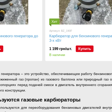
Хит
Артикул: BZ_190F
нового генератора до
Карбюратор для бензинового генера
3-х кВт
ь
1 199 грн/шт.
Купить
В наличии
генератора – это устройство, обеспечивающее работу бензинового
сжиженный газ (пропан) из газового баллона или природный газ 
ропорциях перед подачей смеси в двигатель внутреннего сгорания
го конструкции.
ьзуются газовые карбюраторы
пользуются для переоборудования бензиновых двигателей внутр