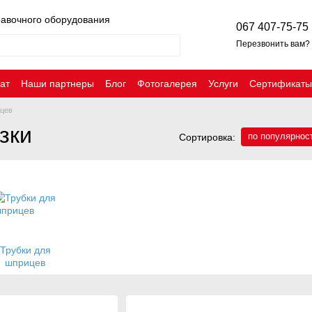
равочного оборудования
067 407-75-75
Перезвонить вам?
ат
Наши партнеры
Блог
Фотогалерея
Услуги
Сертификаты
ицев
зки
по популярнос
Сортировка:
Трубки для
шприцев