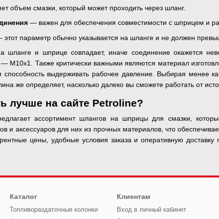
ет объем смазки, который может проходить через шланг.
единения
— важен для обеспечения совместимости с шприцем и р
 этот параметр обычно указывается на шланге и не должен превыш
 на шланге и шприце совпадает, иначе соединение окажется не
 — M10x1. Также критически важными являются материал изготовле
ь и способность выдерживать рабочее давление. Выбирая менее ка
лина же определяет, насколько далеко вы сможете работать от исто
ь лучше на сайте Petroline?
едлагает ассортимент шлангов на шприцы для смазки, которы
ов и аксессуаров для них из прочных материалов, что обеспечивае
рентные цены, удобные условия заказа и оперативную доставку п
Каталог
Клиентам
Топливораздаточные колонки
Вход в личный кабинет