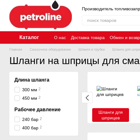
Перейти к основному контенту
Производитель топливозап
Каталог
О нас
Доставка товара
Обмен и возвр
Главная
Смазочное оборудование
Шланги и трубки
Шланги для шпр
Шланги на шприцы для сма
Длина шланга
2
300 мм
2
450 мм
Рабочее давление
Шланги для
шприцев
2
240 бар
2
400 бар