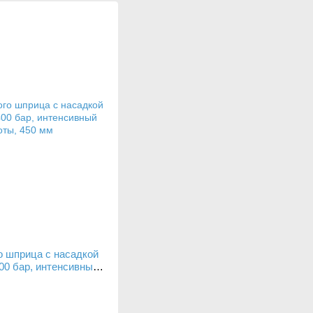
о шприца с насадкой
0 бар, интенсивный
м