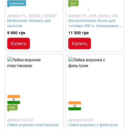
Новинка
Хит
1
Артикул: PL_VZE220_1000001
Артикул: PL_MTK_bochka_200
Мобильная тележка для
Металлическая бочка для
насосов
топлива 200 л, (повышенная
толщина металла, 2 мм)
9 900 грн
11 500 грн
Купить
Купить
Хит
Артикул: 419-25
Артикул: 419-31
Лейка воронка пластиковая
Лейка-воронка с фильтром