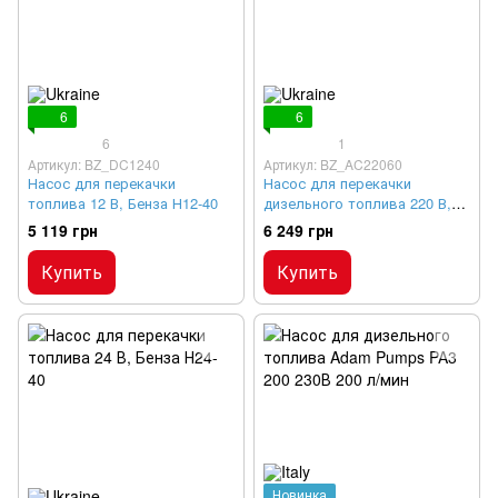
6
6
6
1
Артикул: BZ_DC1240
Артикул: BZ_AC22060
Насос для перекачки
Насос для перекачки
топлива 12 В, Бенза Н12-40
дизельного топлива 220 В,
БЕНЗА Н220-60
5 119 грн
6 249 грн
Купить
Купить
Новинка