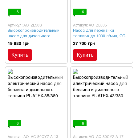
6
6
Артикул: AO_ZL50S
Артикул: AO_ZL805
Высокопроизводительный
Насос для перекачки
насос для дизельного
топлива до 1000 л/мин, CG-
топлива CG-500, 220В
1000, 220В
19 980 грн
27 700 грн
Купить
Купить
6
6
Артикул: AO_AC-80CYZ-A-13
Артикул: AO_AC-80CYZ-A-17