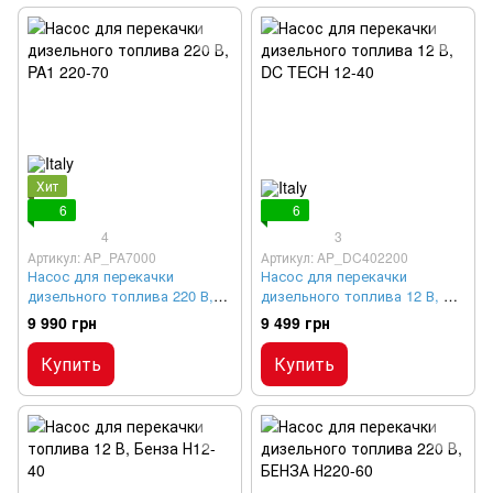
Хит
6
6
4
3
Артикул: AP_PA7000
Артикул: AP_DC402200
Насос для перекачки
Насос для перекачки
дизельного топлива 220 В,
дизельного топлива 12 В, DC
PA1 220-70
TECH 12-40
9 990 грн
9 499 грн
Купить
Купить