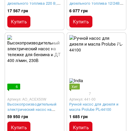
дизельного топлива 220 В,
дизельного топлива 12/24В,
БЕНЗА Н220-150
БЕНЗА Н12/24-60
17 567 грн
6 077 грн
Купить
Купить
6
Хит
7
Артикул: AO_ACEX50W
Артикул: 441-00
Высокопроизводительный
Ручной насос для дизеля и
электрический насос на
масла Prolube PL-44100
тележке для бензина и ДТ
59 950 грн
1 685 грн
400 л/мин, 230В
Купить
Купить