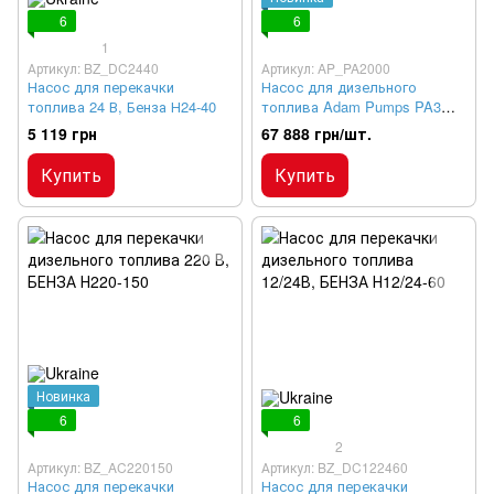
6
6
1
Артикул: BZ_DC2440
Артикул: AP_PA2000
Насос для перекачки
Насос для дизельного
топлива 24 В, Бенза Н24-40
топлива Adam Pumps PA3
200 230В 200 л/мин
5 119 грн
67 888 грн/шт.
Купить
Купить
Новинка
6
6
2
Артикул: BZ_AC220150
Артикул: BZ_DC122460
Насос для перекачки
Насос для перекачки