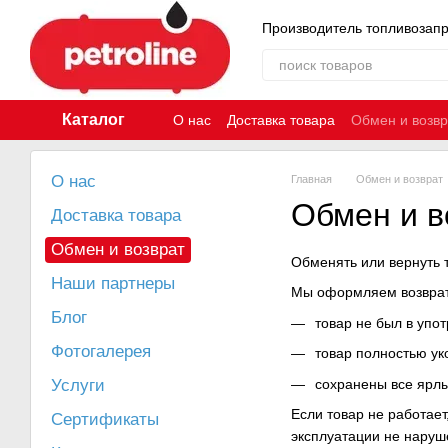
Перейти к основному контенту
Производитель топливозап
Каталог
О нас
Доставка товара
Обмен и возвр
О нас
Главная
Обмен и возврат
Обмен и в
Доставка товара
Обмен и возврат
Обменять или вернуть 
Наши партнеры
Мы оформляем возврат,
Блог
товар не был в упо
Фотогалерея
товар полностью ук
сохранены все ярлы
Услуги
Если товар не работает
Сертификаты
эксплуатации не наруш