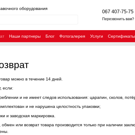
равочного оборудования
067 407-75-75
Перезвонить вам?
ат
Наши партнеры
Блог
Фотогалерея
Услуги
Сертификаты
озврат
товар можно в течение 14 дней.
 если:
треблении и не имеет следов использования: царапин, сколов, потё
омплектован и не нарушена целостность упаковки;
ки и заводская маркировка.
, обмен или возврат товара производится только при наличии заклю
ены.