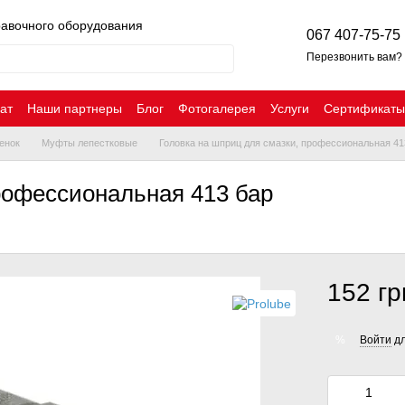
равочного оборудования
067 407-75-75
Перезвонить вам?
ат
Наши партнеры
Блог
Фотогалерея
Услуги
Сертификаты
енок
Муфты лепестковые
Головка на шприц для смазки, профессиональная 41
рофессиональная 413 бар
152 гр
Войти
дл
%