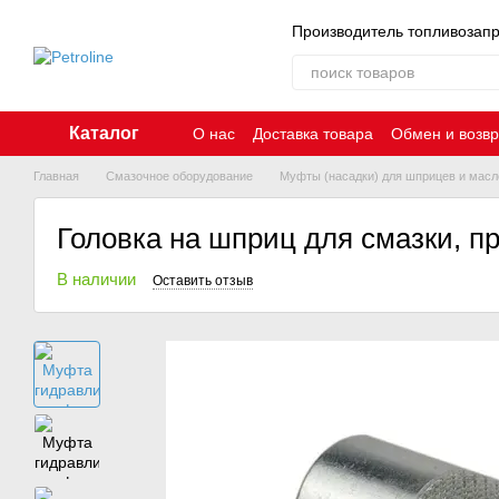
Перейти к основному контенту
Производитель топливозап
Каталог
О нас
Доставка товара
Обмен и возвр
Главная
Смазочное оборудование
Муфты (насадки) для шприцев и масл
Головка на шприц для смазки, п
В наличии
Оставить отзыв