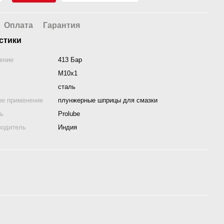
Оплата
Гарантия
стики
ение
413 Бар
М10х1
сталь
ое применение
плунжерные шприцы для смазки
ль
Prolube
водитель
Индия