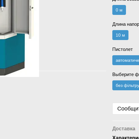
0 м
Длина напор
10 м
Пистолет
автоматич
Выберите ф
без фільтр
Сообщит
Доставка
Характери