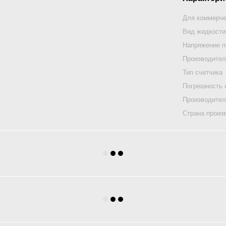
Для коммерче
Вид жидкости
Напряжение п
Производител
Тип счетчика
Погрешность 
Производите
Страна произ