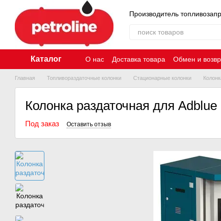
Перейти к основному контенту
Производитель топливозап
Каталог
О нас
Доставка товара
Обмен и возвр
Главная
Топливораздаточные колонки
Стационарные колонки
Колонк
Колонка раздаточная для Adblu
Под заказ
Оставить отзыв