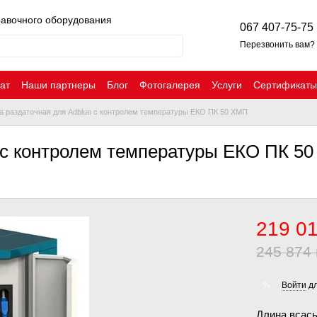
равочного оборудования
067 407-75-75
Перезвонить вам?
ат
Наши партнеры
Блог
Фотогалерея
Услуги
Сертификаты
а раздаточная для Adblue с контролем температуры ЕКО ПК 50 ХМП
e с контролем температуры ЕКО ПК 5
219 01
245 874 
Войти
дл
%
Длина всас