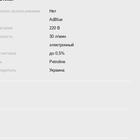
ского использования
Нет
AdBlue
итания
220 В
ьность
30 л/мин
электронный
счетчика
до 0,5%
ль
Petroline
водитель
Украина