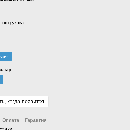
ного рукава
еский
ильтр
у
ь, когда появится
Оплата
Гарантия
стики