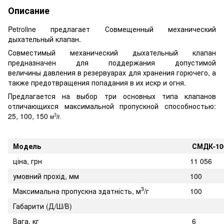
Описание
Petroline предлагает Совмещенный механический
дыхательный клапан.
Совместимый механический дыхательный клапан
предназначен для поддержания допустимой
величины давления в резервуарах для хранения горючего, а
также предотвращения попадания в их искр и огня.
Предлагается на выбор три основных типа клапанов
отличающихся максимальной пропускной способностью:
25, 100, 150
3
м
/г.
Модель
СМДК-10
ціна, грн
11 056
умовний прохід, мм
100
3
Максимальна пропускна здатність, м
/г
100
Габарити (Д/Ш/В)
Вага, кг
6