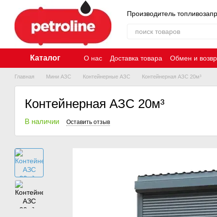
Перейти к основному контенту
Производитель топливозап
Каталог
О нас
Доставка товара
Обмен и возвр
Главная
Мини АЗС
Контейнерные АЗС
Контейнерная АЗС 20м³
Контейнерная АЗС 20м³
В наличии
Оставить отзыв