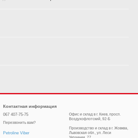
Контактная информация
067 407-75-75
Офис и склад в г. Киев, просп.
Воздухофлотский, 92-Б
Перезвонить вам?
Производство и склад в г. Жовква,
Львовская обл., ул. Леси
Petroline Viber
Украинки, 77