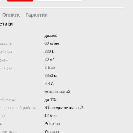
Оплата
Гарантия
стики
дизель
ьность
60 л/мин
итания
220 В
уара
20 м³
выходе
2 Бар
2850 кг
2,4 А
механический
счетчика
до 1%
непрерывной работы
S1 продолжительный
срок
12 мес
ль
Petroline
водитель
Украина