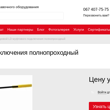
равочного оборудования
067 407-75-75
Перезвонить вам?
ат
Наши партнеры
Блог
Фотогалерея
Услуги
Сертификаты
аровой LD муфтового подключения полнопроходный
дключения полнопроходный
Цену 
Войти
дл
%
Узнать 