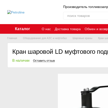
Перейти к основному контенту
Производитель топливозап
Каталог
О нас
Доставка товара
Обмен и возвр
Главная
Оборудование для АЗС и нефтебаз
Шаровые краны
Кран ш
Кран шаровой LD муфтового по
В наличии
Оставить отзыв