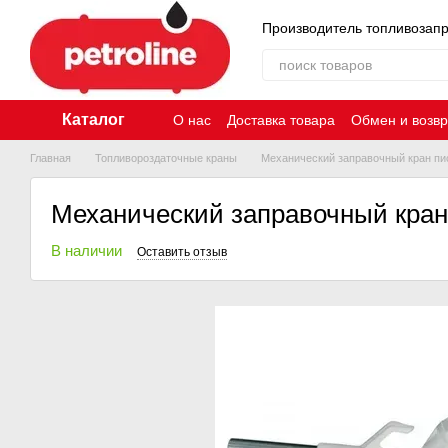
Перейти к основному контенту
Производитель топливозап
Каталог
О нас
Доставка товара
Обмен и возвр
Главная
Топливороздаточные краны
Механический заправочный кран пи
Механический заправочный кран
В наличии
Оставить отзыв