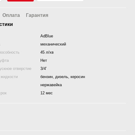
Оплата
Гарантия
стики
AdBlue
а
механический
пособность
45 л/хв
муфта
Нет
ускное отверстие
3/4'
 жидкости
бензин, дизель, керосин
нержавейка
срок
12 мес