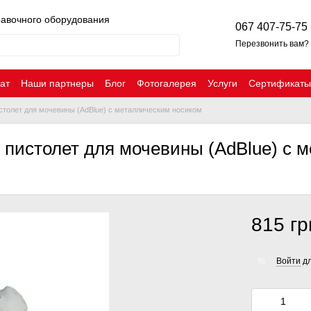
равочного оборудования
067 407-75-75
Перезвонить вам?
ат
Наши партнеры
Блог
Фотогалерея
Услуги
Сертификаты
столет для мочевины (AdBlue) с металлическим носиком
 пистолет для мочевины (AdBlue) с 
815 гр
Войти
дл
%