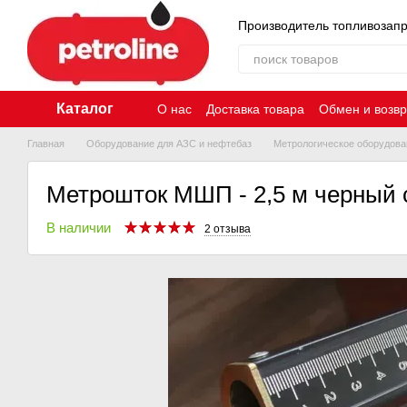
Перейти к основному контенту
Производитель топливозап
Каталог
О нас
Доставка товара
Обмен и возвр
Главная
Оборудование для АЗС и нефтебаз
Метрологическое оборудова
Метрошток МШП - 2,5 м черный 
В наличии
2 отзыва