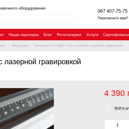
равочного оборудования
067 407-75-75
Перезвонить вам?
ат
Наши партнеры
Блог
Фотогалерея
Услуги
Сертификаты
ние
Метрштоки
Метрошток F1 МШП - 2,5 м черный с лазерной гравировкой
с лазерной гравировкой
4 390 
Войти
дл
%