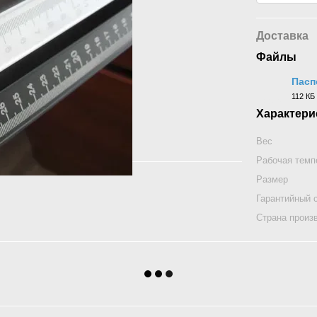
Доставка
Файлы
Пасп
112 КБ
DOCX
Характери
Вес
Рабочая темп
Размер
Гарантийный 
Страна произ