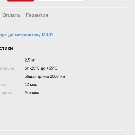
Оплата
Гарантия
орт до метроштоку МШП
стики
2,5 кг
ература
от -25°С до +55°С
общая длина 2500 мм
срок
12 мес
водитель
Украина