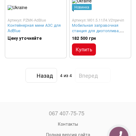
Новинка
Артикул: PZMK-AdBlue
Артикул: М01.5.11Л4.V2причіп
Контейнерная мини АЗС для
Мобильная заправочная
AdBlue
станция для дизтоплива,
бензина на прицепе, 1 м³
Цену уточняйте
182 500 грн
Купить
Назад
Вперед
4
из 4
067 407-75-75
Контакты
Полная версия сайта