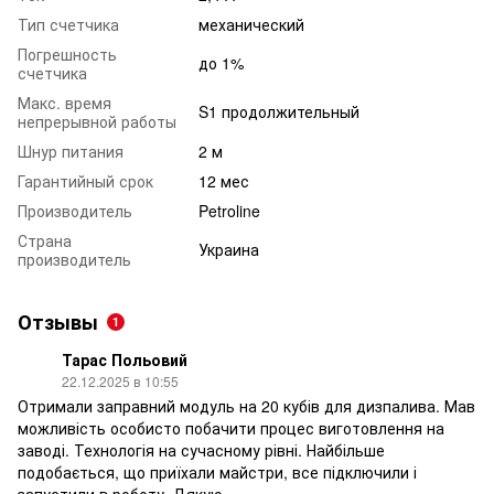
Тип счетчика
механический
Погрешность
до 1%
счетчика
Макс. время
S1 продолжительный
непрерывной работы
Шнур питания
2 м
Гарантийный срок
12 мес
Производитель
Petroline
Страна
Украина
производитель
Отзывы
1
Тарас Польовий
22.12.2025 в 10:55
Отримали заправний модуль на 20 кубів для дизпалива. Мав
можливість особисто побачити процес виготовлення на
заводі. Технологія на сучасному рівні. Найбільше
подобається, що приїхали майстри, все підключили і
запустили в роботу. Дякую.