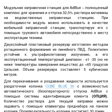
Модульная заправочная станция для AdBlue – полноценный
комплекс для хранения и отпуска 32,5% раствора мочевины
на ведомственных заправочных станциях. При
необходимости модуль можно использовать в качестве
мобильной заправочной станции, транспортируя его с
помощью грузового автомобиля непосредственно к месту
эксплуатации техники.
Двухслойный пластиковый резервуар изготовлен методом
ротационного формования из линейного ПВД. Полиэтилен
устойчив к ультрафиолетовому излучению, а его
эксплуатационный температурный диапазон - от -35 (но не
ниже температуры замерзания вещества) до +65 градусов
Цельсия. Объем резервуара составляет 5 кубических
метров.
Для перекачивания и роздавания жидкости используется
раздаточная колонка
CUBE BLUE 30
с возможностью
автоматического (безоператорного) отпуска AdBlue с
помощью системы идентификации клиента
(ОПЦИЯ)
.
Количество раствора для текущей заправки можно
задавать с помощью клавиатуры преднабора на панели
колонки. Производительность колонки достигает 30 л/мин.