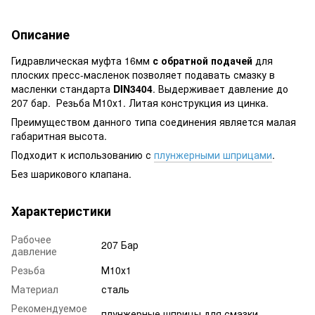
Описание
Гидравлическая муфта 16мм
с обратной подачей
для
плоских пресс-масленок позволяет подавать смазку в
масленки стандарта
DIN3404
. Выдерживает давление до
207 бар. Резьба М10х1. Литая конструкция из цинка.
Преимуществом данного типа соединения является малая
габаритная высота.
Подходит к использованию с
плунжерными шприцами
.
Без шарикового клапана.
Характеристики
Рабочее
207 Бар
давление
Резьба
М10х1
Материал
сталь
Рекомендуемое
плунжерные шприцы для смазки