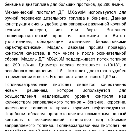
бензина и дизтоплива для больших протоков, до 290 л/мин.
Механический пистолет ДТ MX-290M используется для
ручной перекачки дизельного топлива и бензина. Данная
конструкция очень удобна для заправки различной крупной
техники, катеров, яхт или барж. Выполнен
топливораздаточный кран из алюминия с Витон-
уплотнением, обладающим отличными бензостойкими
характеристиками. Модель дважды прошла проверку
контроля качества, в том числе и после окончательной
сборки. Модель ДТ MX-290M поддерживает поток топлива
до 290 л/мин. Диаметр носика составляет 1-10/13’‘, а
резьбового соединения - 1.5'‘. Пистолет достаточно удобен
в применении и легок. Его вес составляет всего 1,52 кг.
Топливозаправочный пистолет является качественно
новым решением, которое используется для
осуществления надлежащего уровня контроля над
количеством заправляемого топлива – бензина, керосина,
дизельного топлива и прочих горючих нефтепродуктов.
Подобным образом предоставляется возможным полный
контроль с максимальной точностью над объёмом
заправляемого топлива. Топливозаправочный пистолет не
поддаётся какой-либо накрутке извне или же продувке