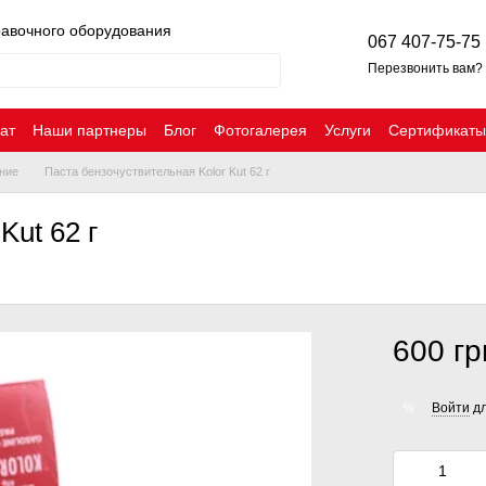
равочного оборудования
067 407-75-75
Перезвонить вам?
ат
Наши партнеры
Блог
Фотогалерея
Услуги
Сертификаты
ние
Паста бензочуствительная Kolor Kut 62 г
Kut 62 г
600 гр
Войти
дл
%