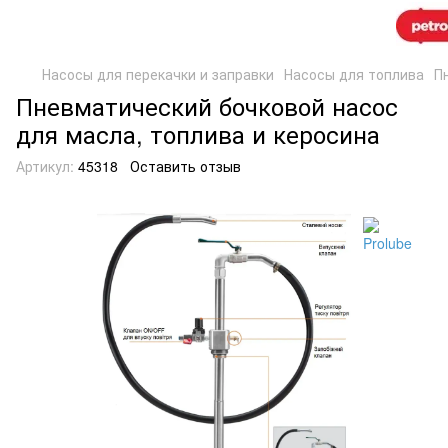
Насосы для перекачки и заправки
Насосы для топлива
П
Пневматический бочковой насос
для масла, топлива и керосина
Артикул:
45318
Оставить отзыв