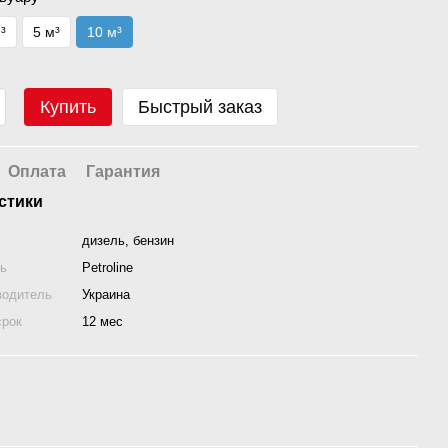
³
5 м³
10 м³
Купить
Быстрый заказ
Оплата
Гарантия
стики
дизель, бензин
ль
Petroline
водитель
Украина
срок
12 мес