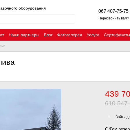
равочного оборудования
067 407-75-75
Перезвонить вам?
ат
Наши партнеры
Блог
Фотогалерея
Услуги
Сертификаты
0 м³
лива
439 70
610 547 
Войти
дл
%
Обʼєм резе