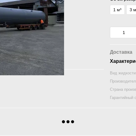
1 м³
3 м
Доставка
Характери
Вид жидкости
Производите
Страна произ
Гарантийный 