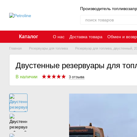
Перейти к основному контенту
Производитель топливозап
Каталог
О нас
Доставка товара
Обмен и возвр
Главная
Резервуары для топлива
Резервуар для топлива, двустенный, 2
Двустенные резервуары для топ
В наличии
3 отзыва