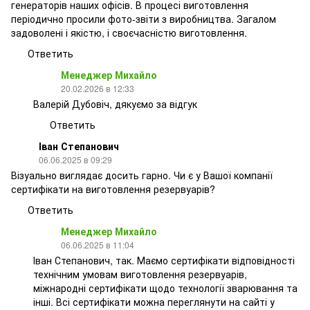
генераторів наших офісів. В процесі виготовлення
періодично просили фото-звіти з виробництва. Загалом
задоволені і якістю, і своєчасністю виготовлення.
Ответить
Менеджер Михайло
20.02.2026 в 12:33
Валерій Дубовіч, дякуємо за відгук
Ответить
Іван Степанович
06.06.2025 в 09:29
Візуально виглядає досить гарно. Чи є у Вашої компанії
сертифікати на виготовлення резервуарів?
Ответить
Менеджер Михайло
06.06.2025 в 11:04
Іван Степанович, так. Маємо сертифікати відповідності
технічним умовам виготовлення резервуарів,
міжнародні сертифікати щодо технології зварювання та
інші. Всі сертифікати можна переглянути на сайті у