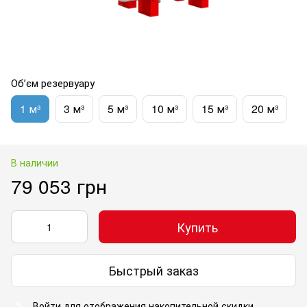
Обʼєм резервуару
1 м³
3 м³
5 м³
10 м³
15 м³
20 м³
В наличии
79 053 грн
Купить
Быстрый заказ
Войти
для отображения накопительной скидки
%