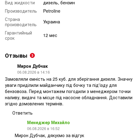
Вид жидкости
дизель, бензин
Производитель
Petroline
Страна
Украина
производитель
Гарантийный
12 мес
срок
Отзывы
3
Мирон Дубчак
06.08.2026 в 14:16
Замовляли ємність на 25 куб. для зберігання дизеля. Значну
уваги приділили майданчику під бочку та під'їзду для
бензовоза. Перед монтажем погодили з менеджером точки
наливу, видачі та місце під насосне обладнання. Доставили
згідно домовлених термінів.
Ответить
Менеджер Михайло
06.08.2026 в 16:52
Мирон Дубчак, дякуємо за відгук