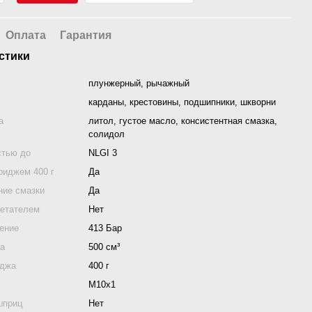
Оплата
Гарантия
стики
плунжерный, рычажный
карданы, крестовины, подшипники, шкворни
а
литол, густое масло, консистентная смазка,
солидол
стью до
NLGI 3
риджем 400 г
Да
ние смазки
Да
нетателем
Нет
ение
413 Бар
са
500 см³
иджа
400 г
М10х1
шприц
Нет