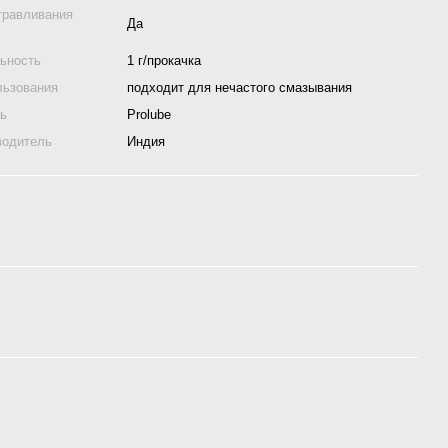
травливания
Да
ьность
1 г/прокачка
льзования
подходит для нечастого смазывания
ль
Prolube
водитель
Индия