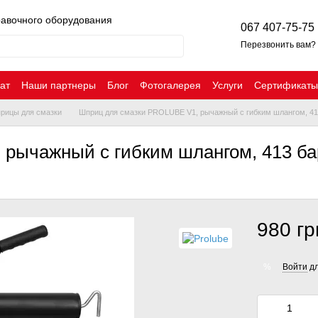
равочного оборудования
067 407-75-75
Перезвонить вам?
ат
Наши партнеры
Блог
Фотогалерея
Услуги
Сертификаты
рицы для смазки
Шприц для смазки PROLUBE V1, рычажный с гибким шлангом, 41
рычажный с гибким шлангом, 413 ба
980 гр
Войти
дл
%