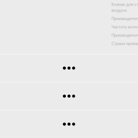
Клапан для с
воздуха
Производител
Частота испо
Производите
Страна произ