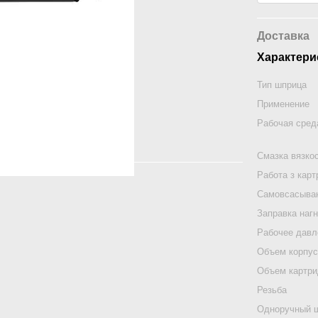
Доставка
Характери
Тип шприца
Применение
Рабочая сред
Смазка вязко
Работа з карт
Самовсасыва
Заправка наг
Рабочее давл
Объем корпу
Объем картр
Резьба
Одноручный 