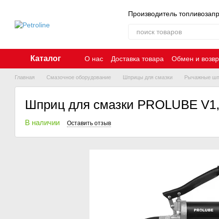
Перейти к основному контенту
Производитель топливозап
Каталог
О нас
Доставка товара
Обмен и возвр
Главная
Смазочное оборудование
Шприцы для смазки
Рычажные шп
Шприц для смазки PROLUBE V1, 
В наличии
Оставить отзыв