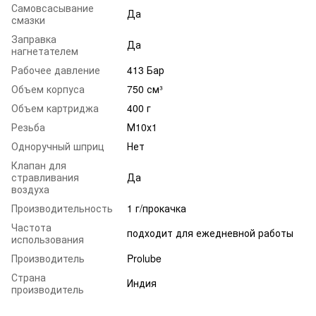
Самовсасывание
Да
смазки
Заправка
Да
нагнетателем
Рабочее давление
413 Бар
Объем корпуса
750 см³
Объем картриджа
400 г
Резьба
М10х1
Одноручный шприц
Нет
Клапан для
стравливания
Да
воздуха
Производительность
1 г/прокачка
Частота
подходит для ежедневной работы
использования
Производитель
Prolube
Страна
Индия
производитель