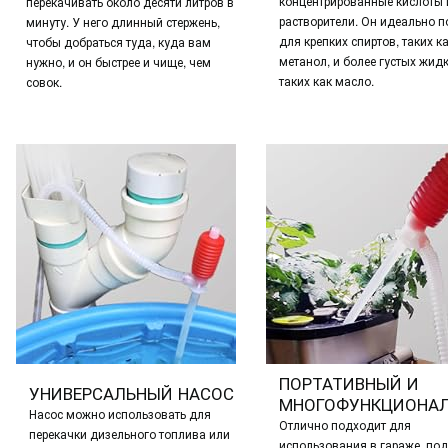
концентрированные кислоты 
перекачивать около десяти литров в
растворители.
Он идеально п
минуту.
У него длинный стержень,
для крепких спиртов, таких к
чтобы добраться туда, куда вам
метанол, и более густых жидк
нужно, и он быстрее и чище, чем
таких как масло.
совок.
ПОРТАТИВНЫЙ И
УНИВЕРСАЛЬНЫЙ НАСОС
МНОГОФУНКЦИОНА
Насос можно использовать для
Отлично подходит для
перекачки дизельного топлива или
использования в гараже, под