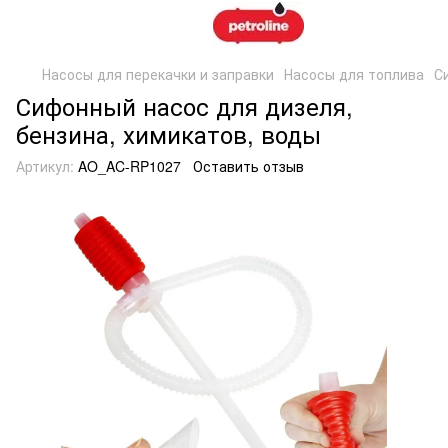
Насосы для перекачки и заправки
Насосы для топлива
С
Сифонный насос для дизеля,
бензина, химикатов, воды
Артикул:
AO_AC-RP1027
Оставить отзыв