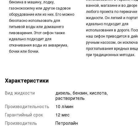
бензина в машину, лодку,
ванной, магазине и во дворе
газонокосилку или другое садовое
любого проекта по перекачке
оборудование или из них.
Его можно
жидкости.
Он легкий и порта
безопасно использовать для
идеально подходит для
питьевой воды или домашнего
использования в дороге.
Пос
пивоварения.
Этот сифон также
наш сифон приводится в дей
идеально подходит для
ручным насосом, он исключа
откачивания воды из аквариума,
проглатывания вредных веще
бочки или бочки.
при традиционных методах.
Характеристики
Вид жидкости
дизель, бензин, кислота,
растворитель
Производительность
10 л/мин
Гарантийный срок
12 мес
Производитель
Петролайн