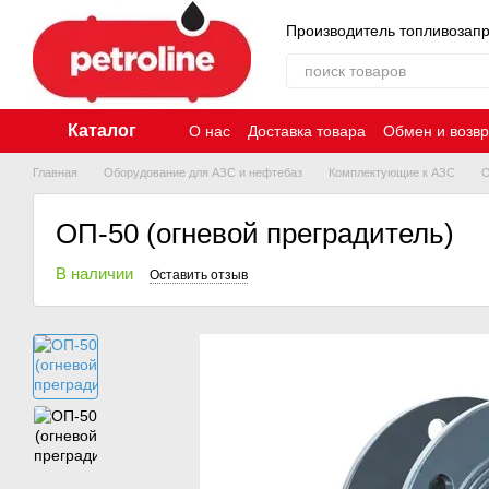
Перейти к основному контенту
Производитель топливозап
Каталог
О нас
Доставка товара
Обмен и возвр
Главная
Оборудование для АЗС и нефтебаз
Комплектующие к АЗС
О
ОП-50 (огневой преградитель)
В наличии
Оставить отзыв