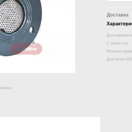
Доставка
Характери
Для коммерче
C емкостью
Функция удер
Для бочки 20
омощью