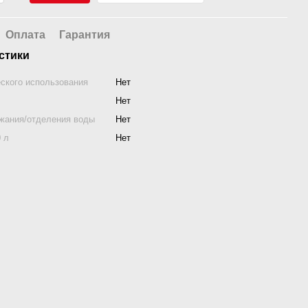
Оплата
Гарантия
стики
ского использования
Нет
Нет
жания/отделения воды
Нет
0 л
Нет