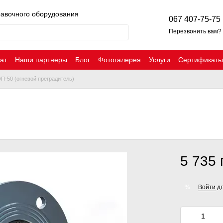
равочного оборудования
067 407-75-75
Перезвонить вам?
ат
Наши партнеры
Блог
Фотогалерея
Услуги
Сертификаты
П-50 (огневой преградитель)
5 735 
Войти
дл
%