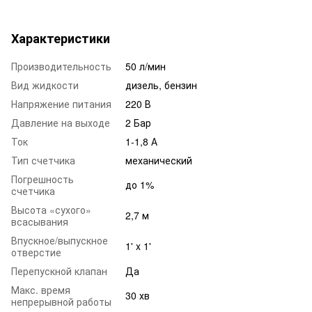
Характеристики
Производительность
50 л/мин
Вид жидкости
дизель, бензин
Напряжение питания
220 В
Давление на выходе
2 Бар
Ток
1-1,8 А
Тип счетчика
механический
Погрешность
до 1%
счетчика
Высота «сухого»
2,7 м
всасывания
Впускное/выпускное
1' x 1'
отверстие
Перепускной клапан
Да
Макс. время
30 хв
непрерывной работы