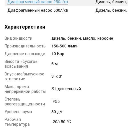
Диафрагменный насос 250л/хв
Дизель, бензин, 
Диафрагменный насос 500л/хв
Дизель, бензин, 
Характеристики
Вид жидкости
дизель, бензин, масло, керосин
Производительность
150-500 л/мин
Давление на выходе
10 Бар
Высота «сухого»
6 м
всасывания
Впускное/выпускное
3' x 3'
отверстие
Макс. время
S1 длительный
непрерывной работы
Степень
IP55
влагозащищенности
Уровень шума
80 дБ
Рабочая
-20/+50 °С
температура