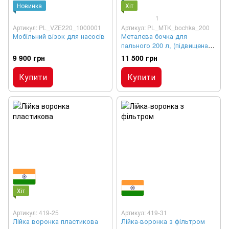
Новинка
Хіт
1
Артикул: PL_VZE220_1000001
Артикул: PL_MTK_bochka_200
Мобільний візок для насосів
Металева бочка для
пального 200 л, (підвищена
товщина металу, 2 мм)
9 900 грн
11 500 грн
Купити
Купити
Хіт
Артикул: 419-25
Артикул: 419-31
Лійка воронка пластикова
Лійка-воронка з фільтром