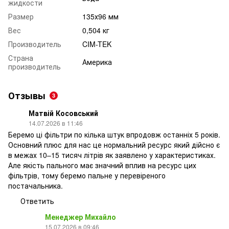
жидкости
Размер
135х96 мм
Вес
0,504 кг
Производитель
CIM-TEK
Страна
Америка
производитель
Отзывы
3
Матвій Косовський
14.07.2026 в 11:46
Беремо ці фільтри по кілька штук впродовж останніх 5 років.
Основний плюс для нас це нормальний ресурс який дійсно є
в межах 10–15 тисяч літрів як заявлено у характеристиках.
Але якість пального має значний вплив на ресурс цих
фільтрів, тому беремо пальне у перевіреного
постачальника.
Ответить
Менеджер Михайло
15.07.2026 в 09:46