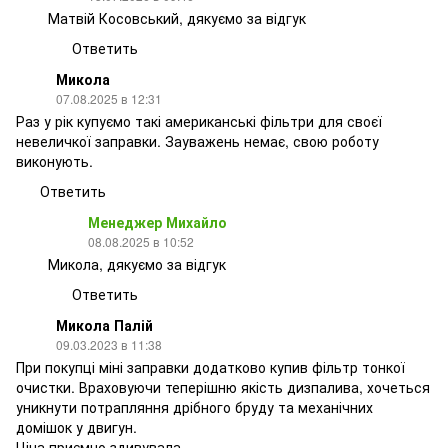
Матвій Косовський, дякуємо за відгук
Ответить
Микола
07.08.2025 в 12:31
Раз у рік купуємо такі американські фільтри для своєї
невеличкої заправки. Зауважень немає, свою роботу
виконують.
Ответить
Менеджер Михайло
08.08.2025 в 10:52
Микола, дякуємо за відгук
Ответить
Микола Палій
09.03.2023 в 11:38
При покупці міні заправки додатково купив фільтр тонкої
очистки. Враховуючи теперішню якість дизпалива, хочеться
уникнути потрапляння дрібного бруду та механічних
домішок у двигун.
Ціна приємно здивувала.