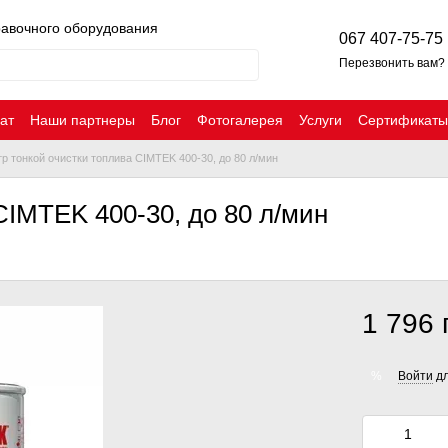
равочного оборудования
067 407-75-75
Перезвонить вам?
ат
Наши партнеры
Блог
Фотогалерея
Услуги
Сертификаты
р тонкой очистки топлива CIMTEK 400-30, до 80 л/мин
CIMTEK 400-30, до 80 л/мин
1 796 
Войти
дл
%