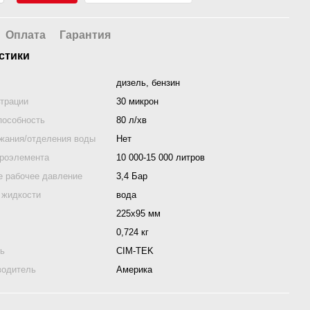
Оплата
Гарантия
стики
дизель, бензин
трации
30 микрон
пособность
80 л/хв
жания/отделения воды
Нет
троэлемента
10 000-15 000 литров
 рабочее давление
3,4 Бар
 жидкости
вода
225х95 мм
0,724 кг
ль
CIM-TEK
водитель
Америка