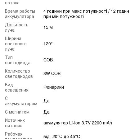
потока
Время работы
4 години при макс потужності / 12 годин
аккумулятора
при мін потужності
Дальность
15 м
луча
Ширина
светового
120°
луча
Тип
COB
светодиода
Количество
3W COB
светодиодов
Вид
Фонарики
освещения
С
Да
аккумулятором
С магнитом
Да
Источник
акумулятор Li-Ion 3.7V 2200 mAh
питания
Рабочая
від -20°C до 45°C
температура