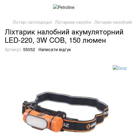
Ліхтарі світлодіодні
Ліхтарики налобні
Ліхтарик налобний
Ліхтарик налобний акумуляторний
LED-220, 3W COB, 150 люмен
Артикул:
55052
Написати відгук