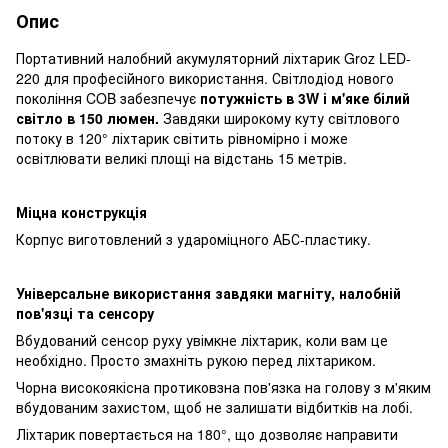
Опис
Портативний налобний акумуляторний ліхтарик Groz LED-
220 для професійного використання. Світлодіод нового
покоління COB забезпечує
потужність в 3W і м'яке білий
світло в 150 люмен.
Завдяки широкому куту світлового
потоку в 120° ліхтарик світить рівномірно і може
освітлювати великі площі на відстань 15 метрів.
Міцна конструкція
Корпус виготовлений з удароміцного АБС-пластику.
Універсальне використання завдяки магніту, налобній
пов'язці та сенсору
Вбудований сенсор руху увімкне ліхтарик, коли вам це
необхідно. Просто змахніть рукою перед ліхтариком.
Чорна високоякісна протиковзна пов'язка на голову з м'яким
вбудованим захистом, щоб не залишати відбитків на лобі.
Ліхтарик повертається на 180°, що дозволяє направити