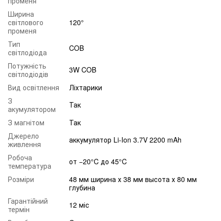
променя
Ширина
світлового
120°
променя
Тип
COB
світлодіода
Потужність
3W COB
світлодіодів
Вид освітлення
Ліхтарики
З
Так
акумулятором
З магнітом
Так
Джерело
аккумулятор Li-Ion 3.7V 2200 mAh
живлення
Робоча
от −20°C до 45°C
температура
Розміри
48 мм ширина х 38 мм высота х 80 мм
глубина
Гарантійний
12 міс
термін