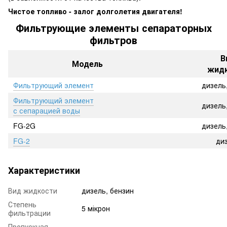
Чистое топливо - залог долголетия двигателя!
Фильтрующие элементы сепараторных
фильтров
В
Модель
жид
Фильтрующий элемент
дизель
Фильтрующий элемент
дизель
с сепарацией воды
FG-2G
дизель
FG-2
ди
Характеристики
Вид жидкости
дизель, бензин
Степень
5 мікрон
фильтрации
Пропускная