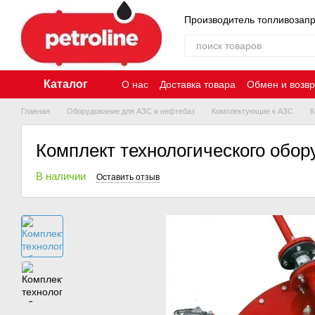
Перейти к основному контенту
Производитель топливозап
Каталог
О нас
Доставка товара
Обмен и возвр
Главная
Оборудование для АЗС и нефтебаз
Комплектующие к АЗС
К
Комплект технологического обор
В наличии
Оставить отзыв