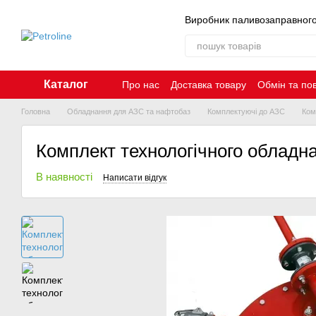
Перейти до основного контенту
Виробник паливозаправног
Каталог
Про нас
Доставка товару
Обмін та по
Контакти
Головна
Обладнання для АЗС та нафтобаз
Комплектуючі до АЗС
Ком
Комплект технологічного обладн
В наявності
Написати відгук