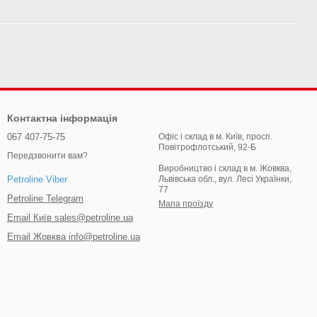
Контактна інформація
067 407-75-75
Офіс і склад в м. Київ, просп.
Повітрофлотський, 92-Б
Передзвонити вам?
Виробництво і склад в м. Жовква,
Львівська обл., вул. Лесі Українки,
Petroline Viber
77
Petroline Telegram
Мапа проїзду
Email Київ sales@petroline.ua
Email Жовква info@petroline.ua