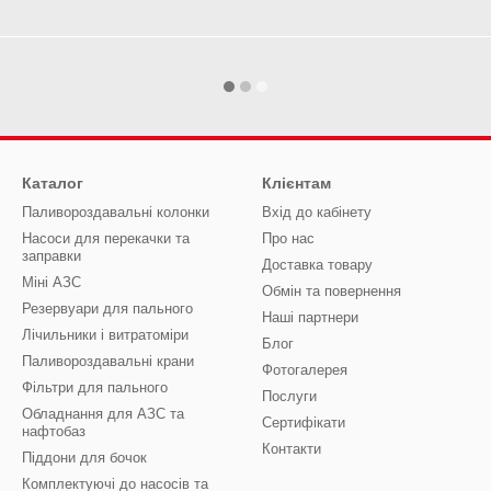
Каталог
Клієнтам
Паливороздавальні колонки
Вхід до кабінету
Насоси для перекачки та
Про нас
заправки
Доставка товару
Міні АЗС
Обмін та повернення
Резервуари для пального
Наші партнери
Лічильники і витратоміри
Блог
Паливороздавальні крани
Фотогалерея
Фільтри для пального
Послуги
Обладнання для АЗС та
Сертифікати
нафтобаз
Контакти
Піддони для бочок
Комплектуючі до насосів та