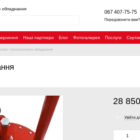
о обладнання
067 407-75-75
Передзвонити вам?
вернення
Наші партнери
Блог
Фотогалерея
Послуги
Серти
плект технологічного обладнання
ання
28 850
Увійти
дл
%