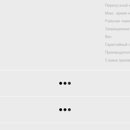
Перепускной 
Макс. время 
Рабочая темп
Запрещенные
Вес
Гарантийный 
Производите
Страна произ