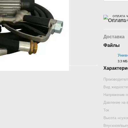
ОПЛАТА 
6 платеж
Доставка
Файлы
Унив
3.3 МБ
DOCX
Характери
Производител
Вид жидкости
Напряжение п
Давление на 
Ток
Высота «сухо
Впускное/вып