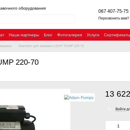
равочного оборудования
067 407-75-75
Перезвонить вам?
ат
Наши партнеры
Блог
Фотогалерея
Услуги
Сертификаты
аправки
Комплект для заправки LIGHT PUMP 220-70
UMP 220-70
13 622
Войти
дл
%