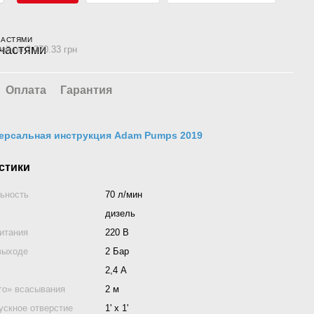
ЧАСТЯМИ
ей по 2 270.33 грн
Оплата
Гарантия
ерсальная инструкция Adam Pumps 2019
стики
ьность
70 л/мин
дизель
итания
220 В
выходе
2 Бар
2,4 А
го» всасывания
2 м
ускное отверстие
1' x 1'