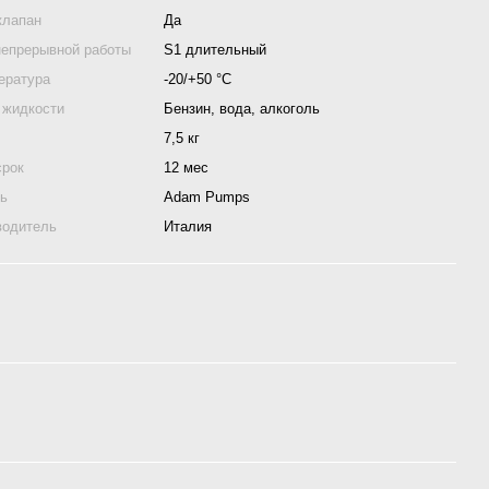
клапан
Да
непрерывной работы
S1 длительный
ература
-20/+50 °С
 жидкости
Бензин, вода, алкоголь
7,5 кг
срок
12 мес
ль
Adam Pumps
водитель
Италия