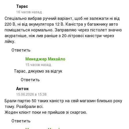
Тарас
16 часов назад
Спеціально вибрав ручний варіант, щоб не залежати ні від
220 В, ні від акумулятора 12 В. Каністра у багажнику авто
поміщається нормально. Заправляю через пістолет значно
акуратніше, ніж лив раніше з 20-літрової каністри через
лійку.
Ответить
Менеджер Михайло
15 часов назад
Тарас, дякуємо за відгук
Ответить
Антон
15.06.2026 в 15:38
Брали партію 50 таких каністр на свій магазин близько року
тому. Розібрали всі.
Жоден клієнт поки не прийшов зі скаргою.
Ответить