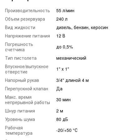
Производительность
55 л/мин
Объем резервуара
240 л
Вид жидкости
дизель, бензин, керосин
Напряжение питания
12 В
Погрешность
до 0,5%
счетчика
Тип пистолета
механический
Впускное/выпускное
1" x 1"
отверстие
Напорный рукав
3/4" длиной 4 м
Перепускной клапан
Да
Макс. время
30 мин
непрерывной работы
Шнур питания
2 м
Уровень шума
80 дБ
Рабочая
-20/+50 °С
температура