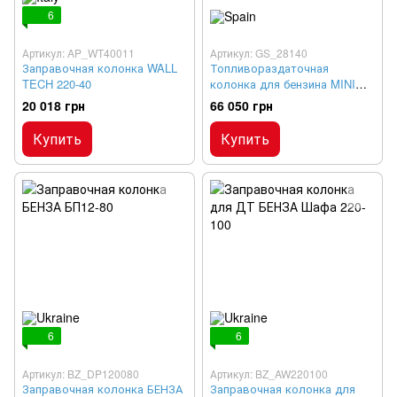
6
Артикул: AP_WT40011
Артикул: GS_28140
Заправочная колонка WALL
Топливораздаточная
TECH 220-40
колонка для бензина MINI
220-50
20 018 грн
66 050 грн
Купить
Купить
6
6
Артикул: BZ_DP120080
Артикул: BZ_AW220100
Заправочная колонка БЕНЗА
Заправочная колонка для