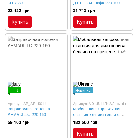
БП12-80
ДТ БЕНЗА Шафа 220-100
22 422 грн
31 713 грн
Купить
Купить
6
Новинка
Артикул: AP_AR15014
Артикул: М01.5.11Л4.V2причіп
Заправочная колонка
Мобильная заправочная
ARMADILLO 220-150
станция для дизтоплива,
бензина на прицепе, 1 м³
59 103 грн
182 500 грн
Купить