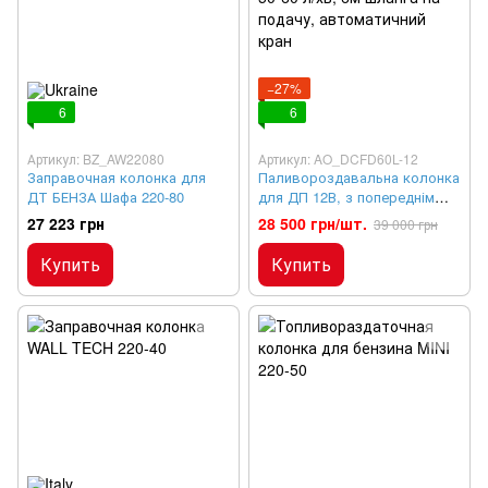
−27%
6
6
Артикул: BZ_AW22080
Артикул: AO_DCFD60L-12
Заправочная колонка для
Паливороздавальна колонка
ДТ БЕНЗА Шафа 220-80
для ДП 12В, з попереднім
набором, 50-60 л/хв, 6м
27 223 грн
28 500 грн/шт.
39 000 грн
шланга на подачу,
автоматичний кран
Купить
Купить