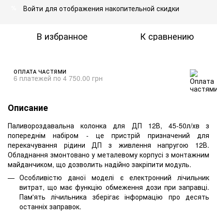
Войти
для отображения накопительной скидки
%
В избранное
К сравнению
ОПЛАТА ЧАСТЯМИ
6 платежей по 4 750.00 грн
Описание
Паливороздавальна колонка для ДП 12В, 45-50л/хв з
попереднім набіром - це пристрій призначений для
перекачування рідини ДП з живлення напругою 12В.
Обладнання змонтовано у металевому корпусі з монтажним
майданчиком, що дозволить надійно закріпити модуль.
Особливістю даної моделі є електронний лічильник
витрат, що має функцію обмеження дози при заправці.
Пам'ять лічильника зберігає інформацію про десять
останніх заправок.