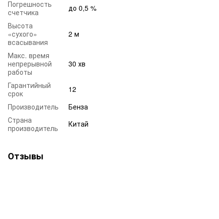
Погрешность
до 0,5 %
счетчика
Высота
«сухого»
2 м
всасывания
Макс. время
непрерывной
30 хв
работы
Гарантийный
12
срок
Производитель
Бенза
Страна
Китай
производитель
Отзывы