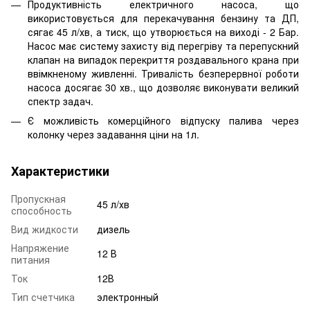
Продуктивність електричного насоса, що
використовується для перекачування бензину та ДП,
сягає 45 л/хв, а тиск, що утворюється на виході - 2 Бар.
Насос має систему захисту від перегріву та перепускний
клапан на випадок перекриття роздавального крана при
ввімкненому живленні. Тривалість безперервної роботи
насоса досягає 30 хв., що дозволяє виконувати великий
спектр задач.
Є можливість комерційного відпуску палива через
колонку через задавання ціни на 1л.
Характеристики
Пропускная
45 л/хв
способность
Вид жидкости
дизель
Напряжение
12 В
питания
Ток
12В
Тип счетчика
электронный