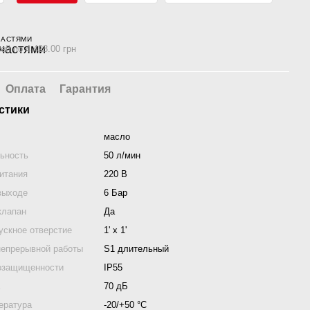
ЧАСТЯМИ
ей по 4 428.00 грн
Оплата
Гарантия
стики
масло
ьность
50 л/мин
итания
220 В
выходе
6 Бар
клапан
Да
ускное отверстие
1' x 1'
непрерывной работы
S1 длительный
озащищенности
IP55
а
70 дБ
ература
-20/+50 °С