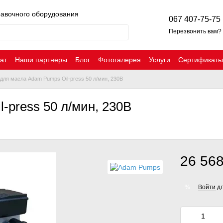
равочного оборудования
067 407-75-75
Перезвонить вам?
ат
Наши партнеры
Блог
Фотогалерея
Услуги
Сертификаты
для масла Adam Pumps Oil-press 50 л/мин, 230В
-press 50 л/мин, 230В
26 568
Войти
дл
%