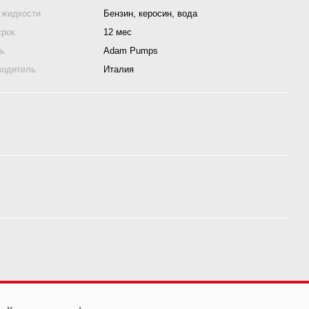
 жидкости
Бензин, керосин, вода
срок
12 мес
ль
Adam Pumps
водитель
Италия