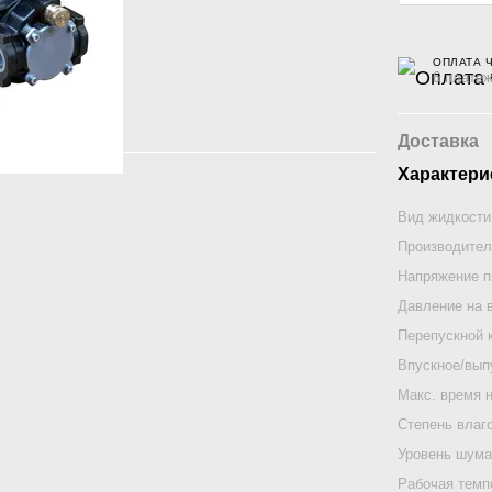
ОПЛАТА 
6 платеж
Доставка
Характери
Вид жидкости
Производител
Напряжение п
Давление на 
Перепускной 
Впускное/вып
Макс. время 
Степень влаг
Уровень шум
Рабочая темп