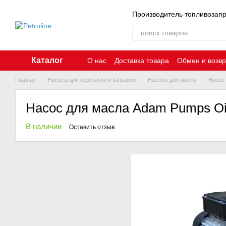
Перейти к основному контенту
Производитель топливозап
Каталог
О нас
Доставка товара
Обмен и возвр
Главная
Насосы для перекачки и заправки
Насосы для масла
Насос 
Насос для масла Adam Pumps Oil
В наличии
Оставить отзыв