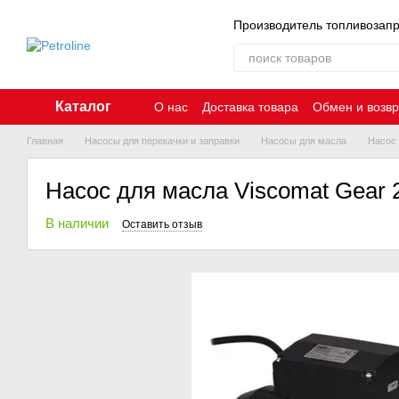
Перейти к основному контенту
Производитель топливозап
Каталог
О нас
Доставка товара
Обмен и возвр
Главная
Насосы для перекачки и заправки
Насосы для масла
Насос 
Насос для масла Viscomat Gear 
В наличии
Оставить отзыв