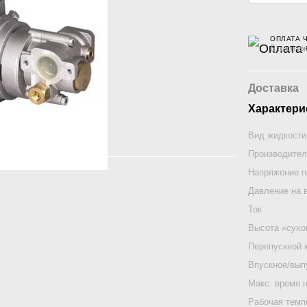
ОПЛАТА 
6 платеж
Доставка
Характери
Вид жидкости
Производител
Напряжение п
Давление на 
Ток
Высота «сухо
Перепускной 
Впускное/вып
Макс. время 
Рабочая темп