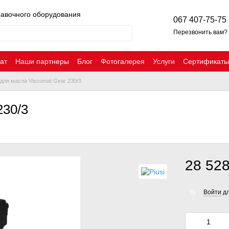
равочного оборудования
067 407-75-75
Перезвонить вам?
ат
Наши партнеры
Блог
Фотогалерея
Услуги
Сертификаты
для масла Viscomat Gear 230/3
230/3
28 528
Войти
дл
%