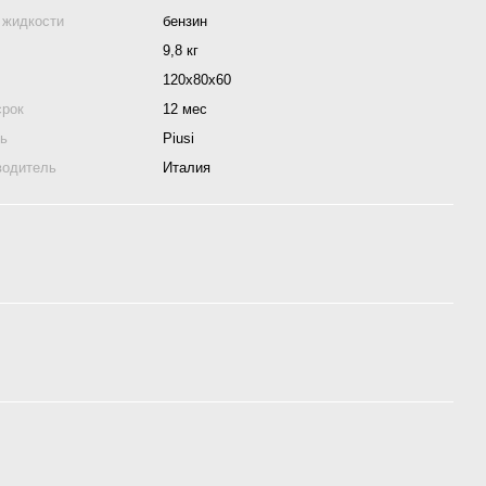
 жидкости
бензин
9,8 кг
120x80x60
срок
12 мес
ль
Piusi
водитель
Италия