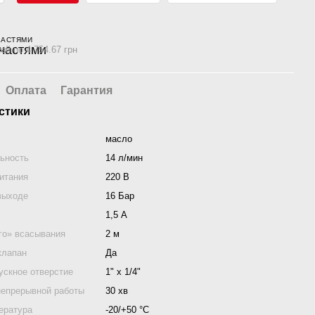
ЧАСТЯМИ
ей по 4 754.67 грн
Оплата
Гарантия
стики
масло
ьность
14 л/мин
итания
220 В
выходе
16 Бар
1,5 А
го» всасывания
2 м
клапан
Да
ускное отверстие
1" х 1/4"
непрерывной работы
30 хв
ература
-20/+50 °С