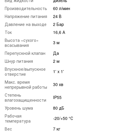
Вид жидкости
дизель
Производительность
60 л/мин
Напряжение питания
24 В
Давление на выходе
2 Бар
Ток
16,6 А
Высота «сухого»
3 м
всасывания
Перепускной клапан
Да
Шнур питания
2 м
Впускное/выпускное
1' x 1'
отверстие
Макс. время
30 хв
непрерывной работы
Степень
IP55
влагозащищенности
Уровень шума
80 дБ
Рабочая
-20/+50 °С
температура
Вес
7 кг