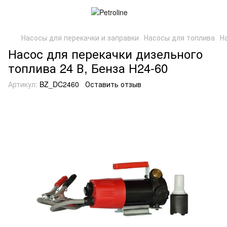
Насосы для перекачки и заправки
Насосы для топлива
Н
Насос для перекачки дизельного
топлива 24 В, Бенза Н24-60
Артикул:
BZ_DC2460
Оставить отзыв