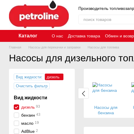
Перейти к основному контенту
Производитель топливозап
Каталог
О нас
Доставка товара
Обмен и возвр
Главная
Насосы для перекачки и заправки
Насосы для топлива
Насосы для дизельного то
Вид жидкости:
дизель
Очистить фильтр
Вид жидкости
93
дизель
Насосы для
бензина
43
бензин
19
масло
2
AdBlue