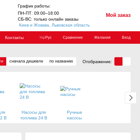
График работы:
ПН-ПТ: 09:00–18:00
Мой заказ
СБ-ВС: только онлайн заказы
Киев и Жовква, Львовская область
Контакты
Сравнение
Желания
Вход
Укр
Рус
ти
сначала дешевле
по названию
Отображение:
для
Насосы для
Ручные
2 В
топлива 24 В
насосы