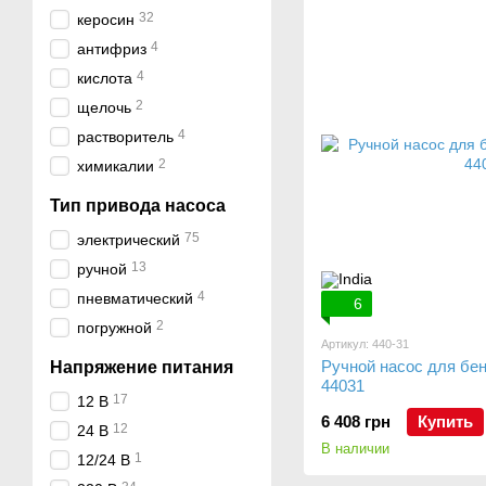
32
керосин
4
антифриз
4
кислота
2
щелочь
4
растворитель
2
химикалии
Тип привода насоса
75
электрический
13
ручной
4
пневматический
6
2
погружной
Артикул: 440-31
Ручной насос для бе
Напряжение питания
44031
17
12 В
6 408 грн
Купить
12
24 В
В наличии
1
12/24 В