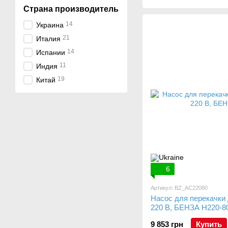
Страна производитель
14
Украина
21
Италия
14
Испании
11
Индия
19
Китай
6
Артикул: BZ_AC22080
Насос для перекачки
220 В, БЕНЗА Н220-8
9 853 грн
Купить