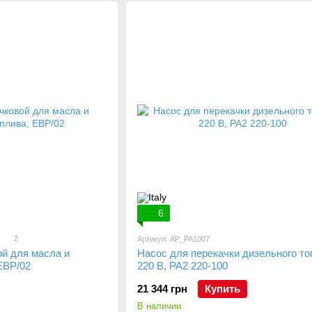
6
2
Артикул: AP_PA1007
ой для масла и
Насос для перекачки дизельного то
EBP/02
220 В, PA2 220-100
21 344 грн
Купить
В наличии