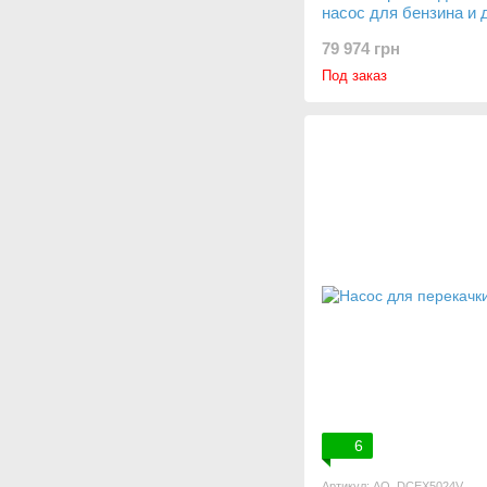
насос для бензина и 
PL-ATEX-60/380
79 974 грн
Под заказ
6
Артикул: AO_DCEX5024V