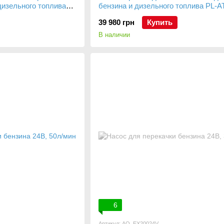
дизельного топлива
бензина и дизельного топлива PL-A
10/380
39 980 грн
Купить
В наличии
6
Артикул: AO_EX20024V