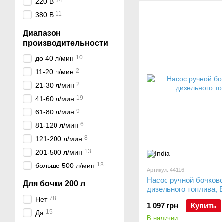
34
220 В
11
380 В
Диапазон
производительности
10
до 40 л/мин
2
11-20 л/мин
2
21-30 л/мин
19
41-60 л/мин
9
61-80 л/мин
6
81-120 л/мин
8
121-200 л/мин
13
201-500 л/мин
13
больше 500 л/мин
Артикул: 44116
Насос ручной бочков
Для бочки 200 л
дизельного топлива, 
78
Нет
1 097 грн
Купить
15
Да
В наличии