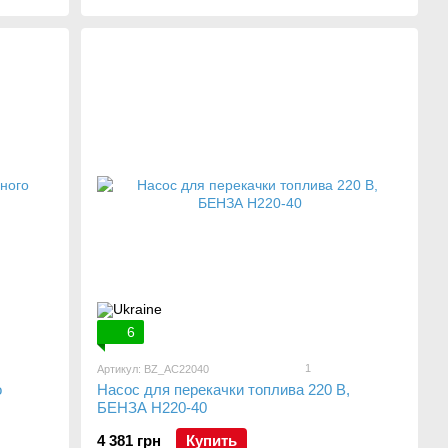
6
1
Артикул: BZ_AC22040
о
Насос для перекачки топлива 220 В,
БЕНЗА Н220-40
4 381 грн
Купить