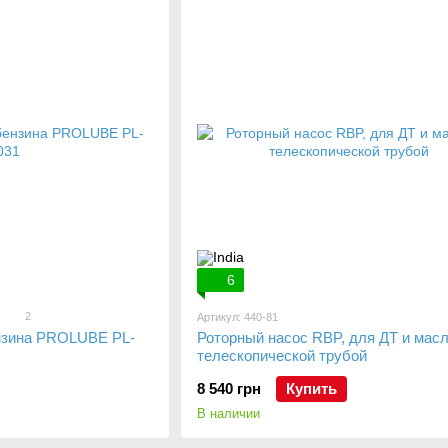
6
2
Артикул: 440-81
нзина PROLUBE PL-
Роторный насос RBP, для ДТ и масл
телескопической трубой
8 540 грн
Купить
В наличии