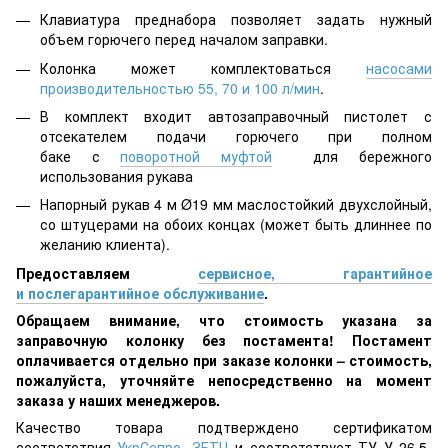
Клавиатура преднабора позволяет задать нужный
объем горючего перед началом заправки.
Колонка может комплектоваться
насосами
производительностью 55, 70 и 100 л/мин
.
В комплект входит автозаправочный пистолет с
отсекателем подачи горючего при полном
баке с
поворотной муфтой
для бережного
использования рукава
Напорный рукав 4 м Ø19 мм маслостойкий двухслойный,
со штуцерами на обоих концах (может быть длиннее по
желанию клиента).
Предоставляем
сервисное, гарантийное
и послегарантийное обслуживание
.
Обращаем внимание, что стоимость указана за
заправочную колонку без постамента! Постамент
оплачивается отдельно при заказе колонки – стоимость,
пожалуйста, уточняйте непосредственно на момент
заказа у наших менеджеров.
Качество товара подтверждено сертификатом
соответствия
УкрСепро, ЗЕТЦ
и соответствует ТУ У 26.5-