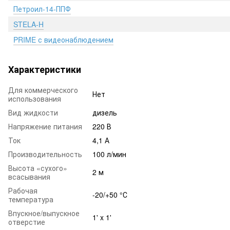
Петроил-14-ППФ
STELA-H
PRIME с видеонаблюдением
Характеристики
Для коммерческого
Нет
использования
Вид жидкости
дизель
Напряжение питания
220 В
Ток
4,1 А
Производительность
100 л/мин
Высота «сухого»
2 м
всасывания
Рабочая
-20/+50 °С
температура
Впускное/выпускное
1' x 1'
отверстие