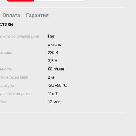
Оплата
Гарантия
стики
ского использования
Нет
дизель
итания
220 В
3,5 А
ьность
60 л/мин
го» всасывания
2 м
ература
-20/+50 °С
ускное отверстие
1' x 1'
срок
12 мес