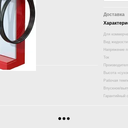
Доставка
Характери
Для коммерче
Вид жидкости
Напряжение п
Ток
Производител
Высота «сухо
Рабочая темп
Впускное/вып
Гарантийный 