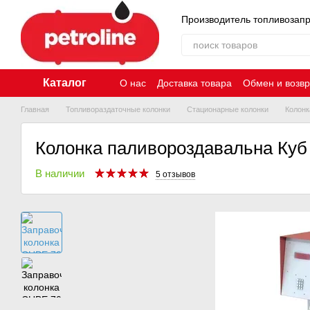
Перейти к основному контенту
Производитель топливозап
Каталог
О нас
Доставка товара
Обмен и возвр
Главная
Топливораздаточные колонки
Стационарные колонки
Колонк
Колонка паливороздавальна Куб 
В наличии
5 отзывов