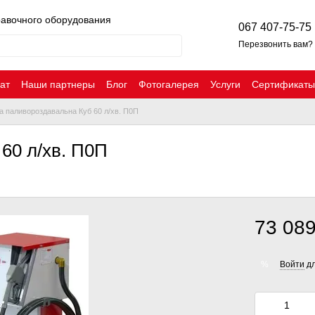
равочного оборудования
067 407-75-75
Перезвонить вам?
ат
Наши партнеры
Блог
Фотогалерея
Услуги
Сертификаты
а паливороздавальна Куб 60 л/хв. П0П
60 л/хв. П0П
73 089
Войти
дл
%