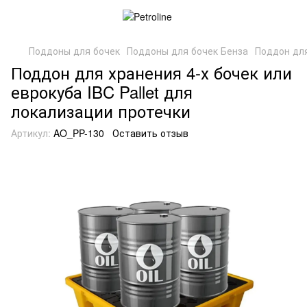
Поддоны для бочек
Поддоны для бочек Бенза
Поддон для
Поддон для хранения 4-х бочек или
еврокуба IBC Pallet для
локализации протечки
Артикул:
AO_PP-130
Оставить отзыв