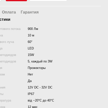
Оплата
Гарантия
стики
тового потока
900 Лм
ча
10 м
вого луча
60°
да
LED
ветодиодов
15W
ветодиодов
5, каждый по 3W
ия
Прожекторы
ром
Нет
Да
ания
12V DC - 32V DC
иты
IP67
ература
від −20°C до 40°C
срок
12 мес