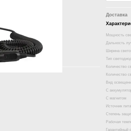
Доставка
Характери
Мощность све
Дальность лу
Ширина свето
Тип светодио
Количество с
Количество с
Вид освещен
С аккумулято
С магнитом
Источник пит
Степень защ
Рабочая темп
Гарантийный 