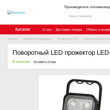
Перейти к основному контенту
Производитель топливозап
Каталог
О нас
Доставка товара
Обмен и возвр
Главная
Фонари светодиодные
Фонари для СТО
Поворотный LED про
Поворотный LED прожектор LED-
В наличии
Оставить отзыв