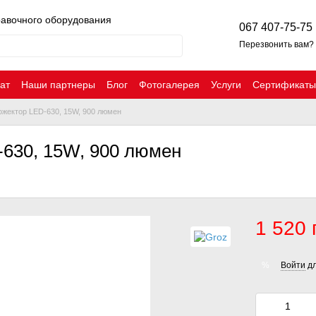
равочного оборудования
067 407-75-75
Перезвонить вам?
ат
Наши партнеры
Блог
Фотогалерея
Услуги
Сертификаты
жектор LED-630, 15W, 900 люмен
630, 15W, 900 люмен
1 520 
Войти
дл
%