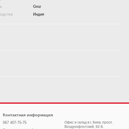
ль
Groz
водства
Индия
Контактная информация
067 407-75-75
Офис и склад в г. Киев, просп.
Воздухофлотский, 92-Б